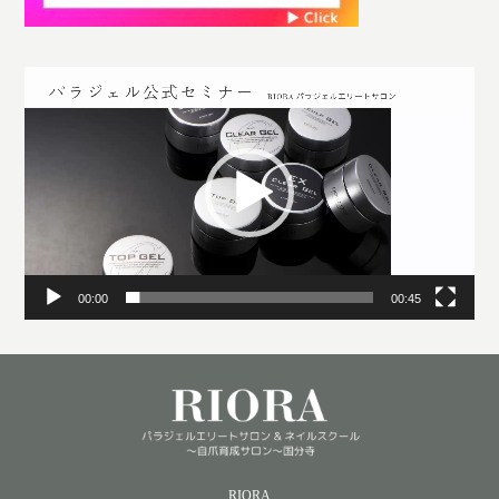
動
画
プ
レ
ー
ヤ
ー
00:00
00:45
RIORA