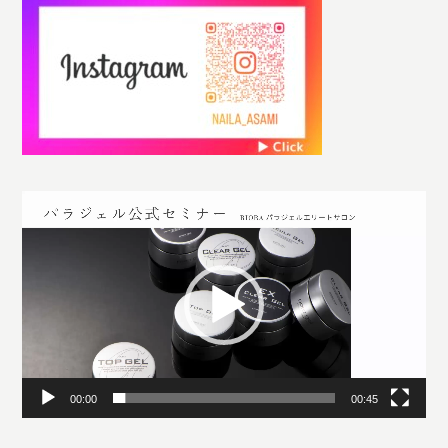
動
画
プ
レ
ー
ヤ
ー
00:00
00:45