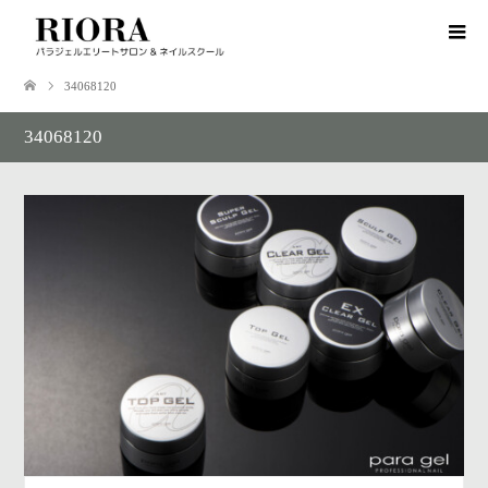
34068120
34068120