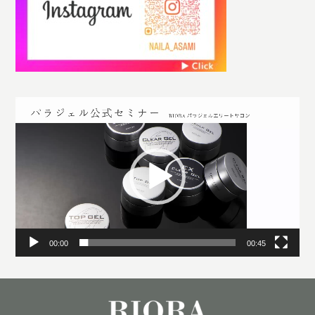
動
画
プ
レ
ー
ヤ
ー
00:00
00:45